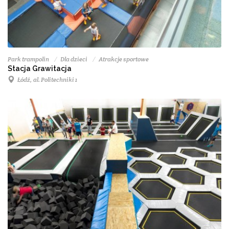
Park trampolin
Dla dzieci
Atrakcje sportowe
Stacja Grawitacja
Łódź, al. Politechniki 1