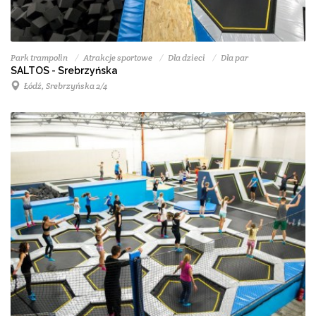
Park trampolin
Atrakcje sportowe
Dla dzieci
Dla par
SALTOS - Srebrzyńska
Łódź, Srebrzyńska 2/4