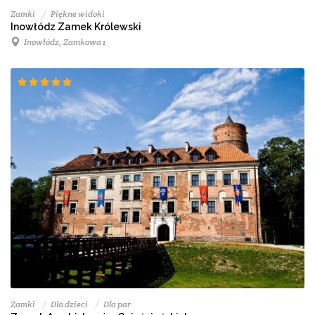
Zamki
Piękne widoki
Inowłódz Zamek Królewski
Inowłódz, Zamkowa 1
Zamki
Dla dzieci
Dla par