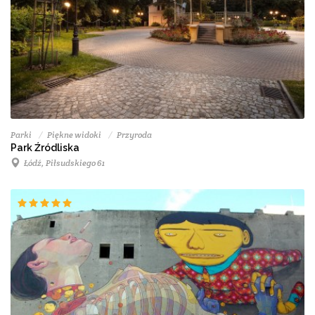
Parki
Piękne widoki
Przyroda
Park Źródliska
Łódź, Piłsudskiego 61