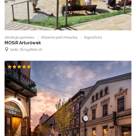
Atrakcje sportowe
Siłownie pod chmurką
Kąpieliska
MOSiR Arturówek
Łódź, Skrzydlata 78