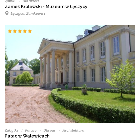
Zamki
Dla dzieci
Zamek Królewski - Muzeum w Łęczycy
Łęczyca, Zamkowa 1
Zabytki
Pałace
Dla par
Architektura
Pałac w Walewicach