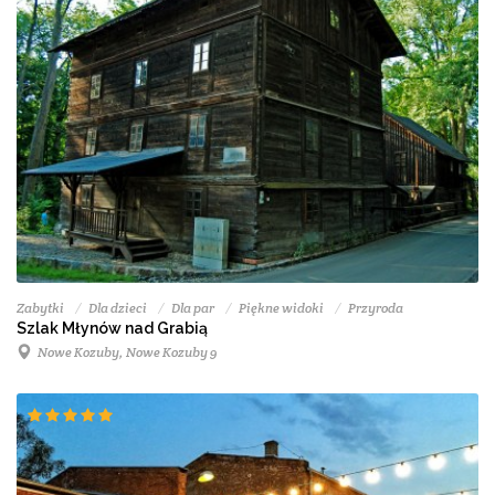
Zabytki
Dla dzieci
Dla par
Piękne widoki
Przyroda
Szlak Młynów nad Grabią
Nowe Kozuby, Nowe Kozuby 9