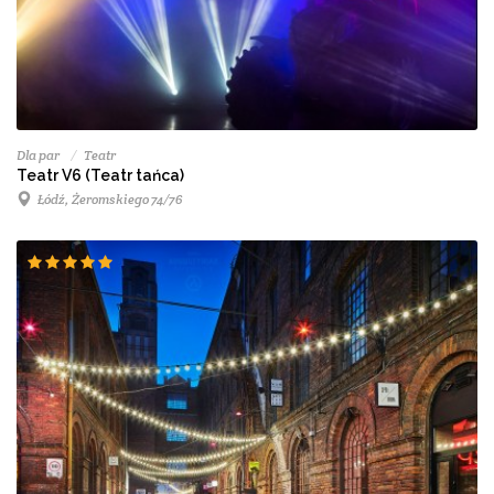
Dla par
Teatr
Teatr V6 (Teatr tańca)
Łódź, Żeromskiego 74/76