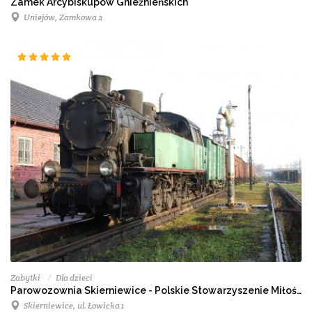
Zamek Arcybiskupów Gnieźnieńskich
Uniejów, Zamkowa 2
Zabytki
Dla dzieci
Parowozownia Skierniewice - Polskie Stowarzyszenie Miłośników Kolei
Skierniewice, ul. Łowicka 1