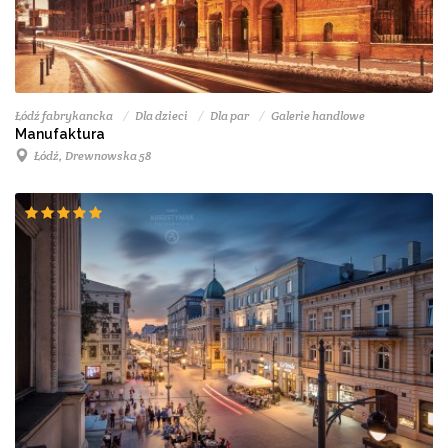
Łódź fabrykancka
Dla dzieci
Dla par
Galerie handlowe
Manufaktura
Łódź, Drewnowska 58