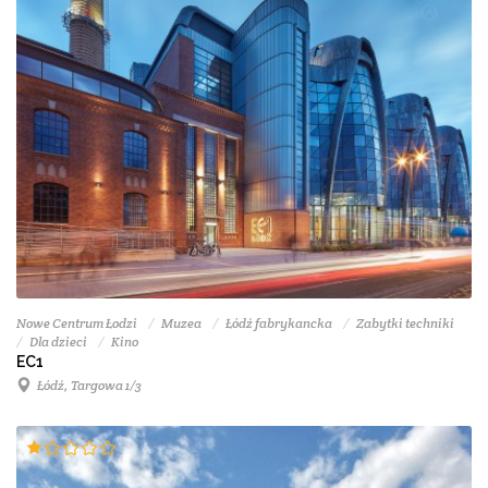
Nowe Centrum Łodzi
Muzea
Łódź fabrykancka
Zabytki techniki
Dla dzieci
Kino
EC1
Łódź, Targowa 1/3