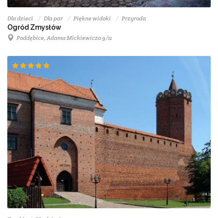
Dla dzieci
Dla par
Piękne widoki
Przyroda
Ogród Zmysłów
Poddębice, Adama Mickiewicza 9/11