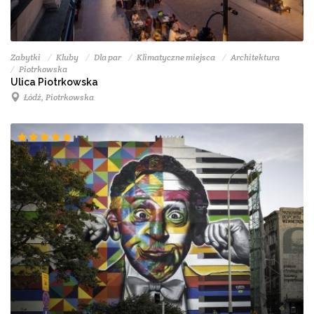
Zabytki
Kluby
Dla par
Klimatyczne miejsca
Architektura
Piotrkowska
Ulica Piotrkowska
Łódź, Piotrkowska