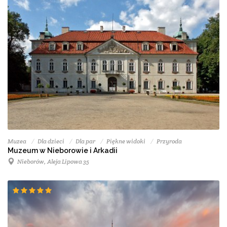
Muzea
Dla dzieci
Dla par
Piękne widoki
Przyroda
Muzeum w Nieborowie i Arkadii
Nieborów, Aleja Lipowa 35