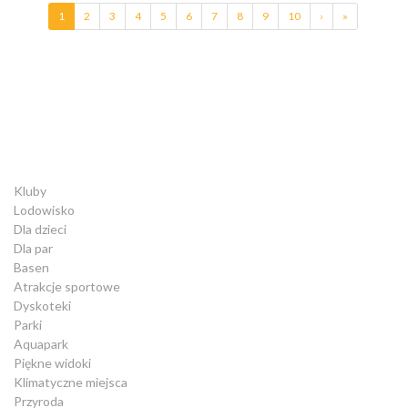
1
2
3
4
5
6
7
8
9
10
›
»
Kluby
Lodowisko
Dla dzieci
Dla par
Basen
Atrakcje sportowe
Dyskoteki
Parki
Aquapark
Piękne widoki
Klimatyczne miejsca
Przyroda