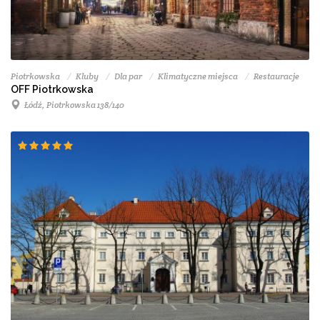
Piotrkowska
Kluby
Dla par
Klimatyczne miejsca
Restauracje
OFF Piotrkowska
Łódź, Piotrkowska 138/140