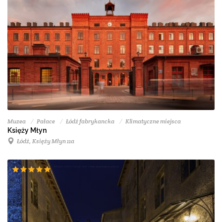
Muzea
Pałace
Łódź fabrykancka
Klimatyczne miejsca
Księży Młyn
Łódź, Księży Młyn 11a