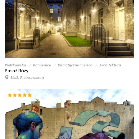
Piotrkowska
Kamienice
Klimatyczne miejsca
Architektura
Pasaż Róży
Łódź, Piotrkowska 3