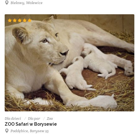
Bielawy, Walewice
Dla dzieci
Dla par
Zoo
ZOO Safari w Borysewie
Poddębice, Borysew 25