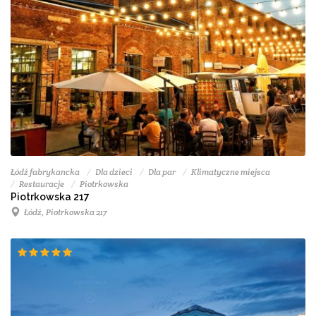
Łódź fabrykancka
Dla dzieci
Dla par
Klimatyczne miejsca
Restauracje
Piotrkowska
Piotrkowska 217
Łódź, Piotrkowska 217