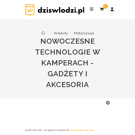
0
9 lis 2024
dziswlodzi.pl
0
komentarzy
Artykuły
Motoryzacja
NOWOCZESNE
TECHNOLOGIE W
KAMPERACH -
GADŻETY I
AKCESORIA
Nowoczesne technologie w kamperach
zyskują na popularności, a ich rozwój zmienia
sposób podróżowania i spędzania czasu w
plenerze. Współczesne
akcesoria do