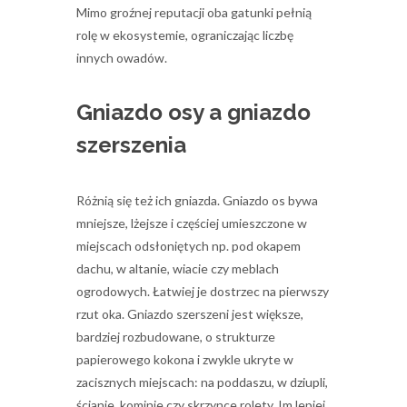
Mimo groźnej reputacji oba gatunki pełnią
rolę w ekosystemie, ograniczając liczbę
innych owadów.
Gniazdo osy a gniazdo
szerszenia
Różnią się też ich gniazda. Gniazdo os bywa
mniejsze, lżejsze i częściej umieszczone w
miejscach odsłoniętych np. pod okapem
dachu, w altanie, wiacie czy meblach
ogrodowych. Łatwiej je dostrzec na pierwszy
rzut oka. Gniazdo szerszeni jest większe,
bardziej rozbudowane, o strukturze
papierowego kokona i zwykle ukryte w
zacisznych miejscach: na poddaszu, w dziupli,
ścianie, kominie czy skrzynce rolety. Im lepiej