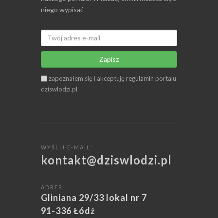
niego wypisać
Zapisz
zapoznałem się i akceptuję
regulamin
portalu
dziswlodzi.pl
WYŚLIJ E-MAIL:
kontakt@dziswlodzi.pl
ADRES:
Gliniana 29/33 lokal nr 7
91-336 Łódź