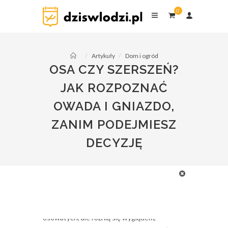
0
3 cze 2026
dziswlodzi.pl
0
komentarzy
Artykuły
Dom i ogród
OSA CZY SZERSZEŃ?
JAK ROZPOZNAĆ
OWADA I GNIAZDO,
ZANIM PODEJMIESZ
DECYZJĘ
Zanim zdecydujesz, co zrobić z owadami
krążącymi wokół domu, warto wiedzieć, z
czym właściwie masz do czynienia. Osa i
szerszeń należą do tej samej rodziny
osowatych, ale różnią się wyglądem,