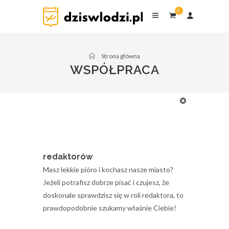
0
Jesteśmy grupą łodzian, których połączyło
zamiłowanie do naszego miasta. Zależy nam
przede wszystkim na promowaniu regionu
Strona główna
łódzkiego wśród jego mieszkańców i
WSPÓŁPRACA
turystów. Z chęcią nawiążemy współpracę z
sympatykami Łodzi, którzy podejmą się
współtworzenia portalu i wzbogacania go o
wartościowy content.
Szukamy:
redaktorów
Masz lekkie pióro i kochasz nasze miasto?
Jeżeli potrafisz dobrze pisać i czujesz, że
doskonale sprawdzisz się w roli redaktora, to
prawdopodobnie szukamy właśnie Ciebie!