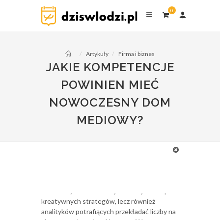
0
31 paź 2025
dziswlodzi.pl
0
komentarzy
Artykuły
Firma i biznes
JAKIE KOMPETENCJE
POWINIEN MIEĆ
NOWOCZESNY DOM
MEDIOWY?
Marketing jest dziedziną opartą na danych,
technologii i elastycznym reagowaniu na
zmieniające się zachowania odbiorców.
Skuteczny dom mediowy to nie tylko zespół
kreatywnych strategów, lecz również
analityków potrafiących przekładać liczby na