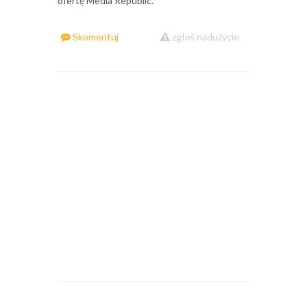
ofertę Media Republic.
Skomentuj
zgłoś nadużycie