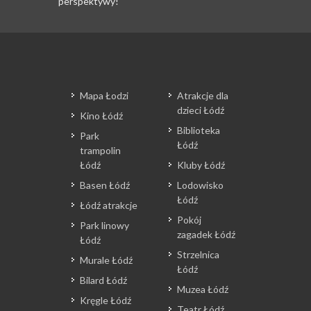
perspektywy!
Mapa Łodzi
Atrakcje dla
dzieci Łódź
Kino Łódź
Biblioteka
Park
Łódź
trampolin
Łódź
Kluby Łódź
Basen Łódź
Lodowisko
Łódź
Łódź atrakcje
Pokój
Park linowy
zagadek Łódź
Łódź
Strzelnica
Murale Łódź
Łódź
Bilard Łódź
Muzea Łódź
Kręgle Łódź
Teatr Łódź