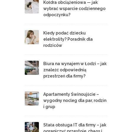
Kołdra obciążeniowa — jak
wybrać wsparcie codziennego
odpoczynku?
Kiedy podać dziecku
elektrolity? Poradnik dla
rodziców
Biura na wynajem w Łodzi – jak
znaleźć odpowiednią
przestrzeń dla firmy?
Apartamenty Świnoujście –
wygodny nocleg dla par, rodzin
i grup
Stała obsługa IT dla firmy – jak
ograniczyć przestoje, chaos i