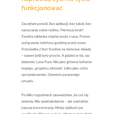
funkcjonować
Zaczęłam powoli. Bez aplikacji, bez tabel, bez
narzucania sobie reżimu. Pierwszy krok?
Zwykła szklanka ciepłej wody z rana. Potem
wyłączenie telefonu godzinę przed snem.
Przesiadka z fast foodów na domowe obiady
– nawet jeśli były proste. A gdzieś w tle, raz
dziennie: Lava Pure. Nie jako główny bohater
mojego „projektu zdrowie”, tylko jako cichy
sprzymierzeniec. Element porannego
rytuału.
Po kilku tygodniach zauważyłam, że coś się
zmienia. Nie spektakularnie – ale subtelnie.
Lepsza koncentracja. Mniej ciężkości po
posiłkach. Więcej spokoju. Może to był efekt