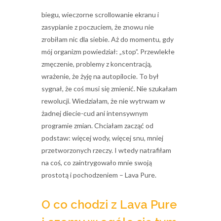
samo: poranna gonitwa, praca, przekąski w
biegu, wieczorne scrollowanie ekranu i
zasypianie z poczuciem, że znowu nie
zrobiłam nic dla siebie. Aż do momentu, gdy
mój organizm powiedział: „stop”. Przewlekłe
zmęczenie, problemy z koncentracją,
wrażenie, że żyję na autopilocie. To był
sygnał, że coś musi się zmienić. Nie szukałam
rewolucji. Wiedziałam, że nie wytrwam w
żadnej diecie-cud ani intensywnym
programie zmian. Chciałam zacząć od
podstaw: więcej wody, więcej snu, mniej
przetworzonych rzeczy. I wtedy natrafiłam
na coś, co zaintrygowało mnie swoją
prostotą i pochodzeniem – Lava Pure.
O co chodzi z Lava Pure