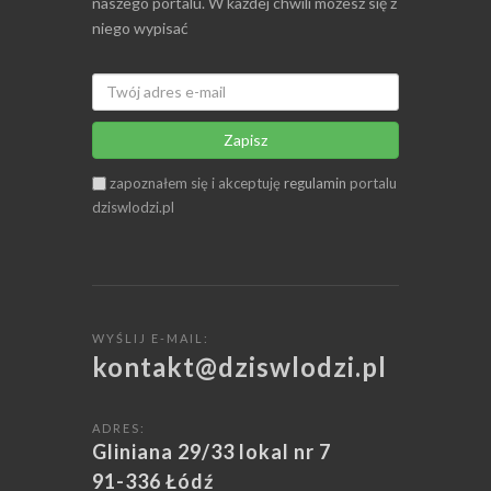
naszego portalu. W każdej chwili możesz się z
niego wypisać
Zapisz
zapoznałem się i akceptuję
regulamin
portalu
dziswlodzi.pl
WYŚLIJ E-MAIL:
kontakt@dziswlodzi.pl
ADRES:
Gliniana 29/33 lokal nr 7
91-336 Łódź