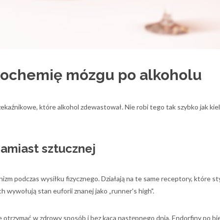
urochemię mózgu po alkoholu
kaźnikowe, które alkohol zdewastował. Nie robi tego tak szybko jak kiel
zamiast sztucznej
izm podczas wysiłku fizycznego. Działają na te same receptory, które s
h wywołują stan euforii znanej jako „runner's high".
e otrzymać w zdrowy sposób i bez kaca następnego dnia. Endorfiny po bi