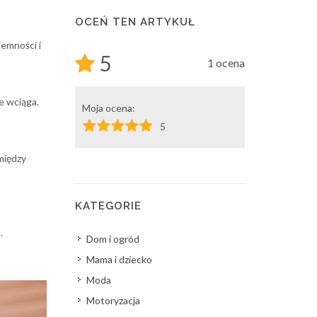
OCEŃ TEN ARTYKUŁ
emności i
5
1 ocena
ie wciąga.
Moja ocena:
5
między
KATEGORIE
.
Dom i ogród
Mama i dziecko
Moda
Motoryzacja