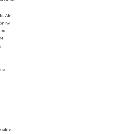
bi. Ale
oniny,
 po
ne
ą
zne
 silnej