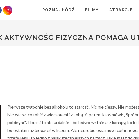
POZNAJ ŁÓDŹ
FILMY
ATRAKCJE
JAK AKTYWNOŚĆ FIZYCZNA POMAGA 
Pierwsze tygodnie bez alkoholu to szarość. Nic nie cieszy. Nie możes
Nie wiesz, co robić z wieczorami i z sobą. A potem ktoś mówi: „Spróbu
pobiegać". I brzmi to absurdalnie - bo ledwo wstajesz z kanapy, bo kol
bo ostatni raz biegałeś w liceum. Ale neurobiologia mówi coś innego
trzeźwieniu to jedno z najskuteczniejszych narzędzi, jakie masz do dy