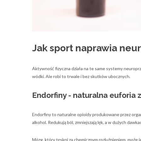
Jak sport naprawia ne
Aktywność fizyczna działa na te same systemy neuroprze
wódki. Ale robi to trwale i bez skutków ubocznych.
Endorfiny - naturalna euforia 
Endorfiny to naturalne opioidy produkowane przez organ
alkohol. Redukują ból, zmniejszają lęk, a w dużych dawkac
Mózg, który tęskni za chemicznym rozluźnieniem, może j