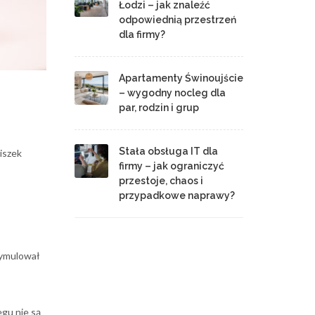
Łodzi – jak znaleźć
odpowiednią przestrzeń
dla firmy?
Apartamenty Świnoujście
– wygodny nocleg dla
par, rodzin i grup
Stała obsługa IT dla
iszek
firmy – jak ograniczyć
przestoje, chaos i
przypadkowe naprawy?
tymulował
egu nie są