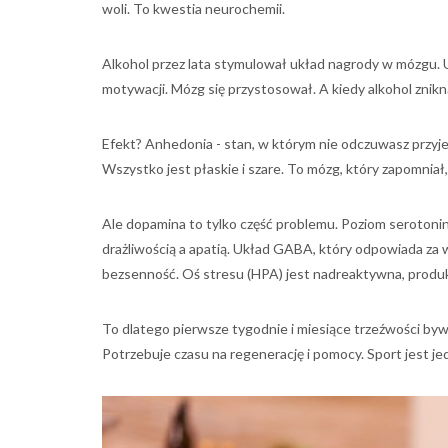
woli. To kwestia neurochemii.
Alkohol przez lata stymulował układ nagrody w mózgu. 
motywacji. Mózg się przystosował. A kiedy alkohol znik
Efekt? Anhedonia - stan, w którym nie odczuwasz przyjemn
Wszystko jest płaskie i szare. To mózg, który zapomnia
Ale dopamina to tylko część problemu. Poziom serotoniny
drażliwością a apatią. Układ GABA, który odpowiada za wyc
bezsenność. Oś stresu (HPA) jest nadreaktywna, produku
To dlatego pierwsze tygodnie i miesiące trzeźwości byw
Potrzebuje czasu na regenerację i pomocy. Sport jest je