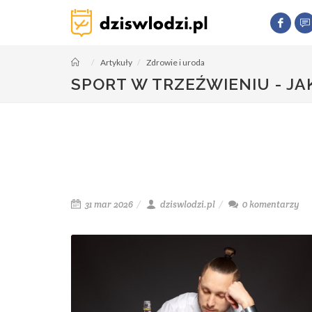
Artykuły
Zdrowie i uroda
SPORT W TRZEŹWIENIU - 
31 mar 2026
dziswlodzi.pl
0
komentarzy