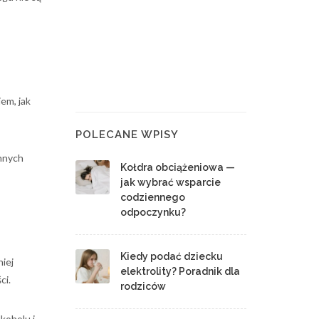
em, jak
POLECANE WPISY
ennych
Kołdra obciążeniowa —
jak wybrać wsparcie
codziennego
odpoczynku?
Kiedy podać dziecku
niej
elektrolity? Poradnik dla
ci.
rodziców
lkoholu i