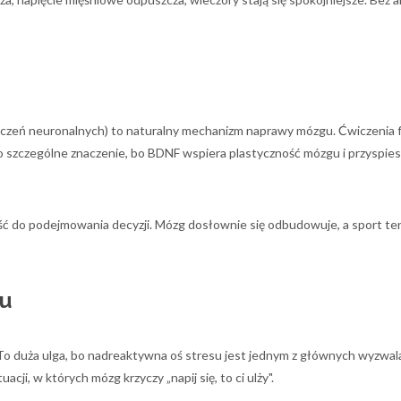
czeń neuronalnych) to naturalny mechanizm naprawy mózgu. Ćwiczenia f
 to szczególne znaczenie, bo BDNF wspiera plastyczność mózgu i przyspie
ość do podejmowania decyzji. Mózg dosłownie się odbudowuje, a sport te
su
 To duża ulga, bo nadreaktywna oś stresu jest jednym z głównych wyzwal
ji, w których mózg krzyczy „napij się, to ci ulży".