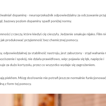
Uwalniał dopaminę - neuroprzekaźnik odpowiedzialny za odczuwanie przyj
nął, bazowy poziom dopaminy spadł poniżej normy.
ości z rzeczy, które kiedyś cię cieszyły. Jedzenie smakuje nijako. Film n
ł, jak produkować przyjemność bez chemicznej pomocy.
, odpowiedzialnej za stabilność nastroju, jest zaburzony - stąd wahania 
iszenie i spokój, nie działa prawidłowo, więc pojawia się lęk, napięcie i
je za dużo kortyzolu, przez co wszystko wydaje się zagrożeniem.
ają piekłem. Mózg dosłownie nie potrafi jeszcze normalnie funkcjonować
dną z form tej pomocy.