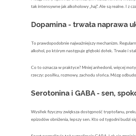
tak intensywne jak alkoholowy „haj". Ale są realne. I z c
Dopamina - trwała naprawa u
To prawdopodobnie najważniejszy mechanizm. Regularn
alkohol, po którym następuje głęboki dołek. Trwale i stab
Co to oznacza w praktyce? Mniej anhedonii, więcej mot
rzeczy: posiłku, rozmowy, zachodu słońca. Mózg odbudo
Serotonina i GABA - sen, spokó
Wysiłek fizyczny zwiększa dostępność tryptofanu, prekur
epizodów obniżenia, lepszy sen. Kto od tygodni budzi się
Sport normalizuje też sygnalizację GABA. Lęk się zmniejs