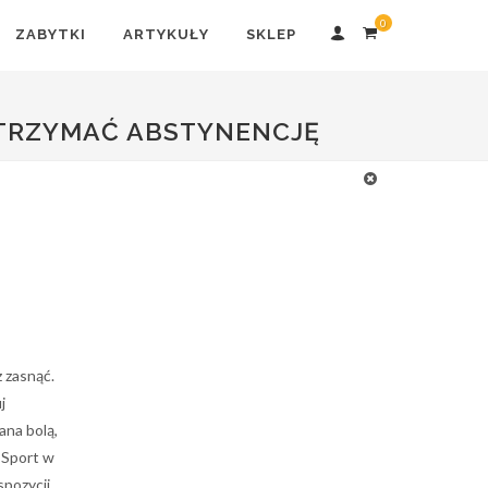
0
ZABYTKI
ARTYKUŁY
SKLEP
UTRZYMAĆ ABSTYNENCJĘ
z zasnąć.
j
ana bolą,
. Sport w
spozycji.