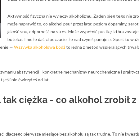
Aktywność fizyczna nie wyleczy alkoholizmu. Żaden bieg tego nie zro
może naprawić to, co alkohol psuł przez lata: poziom dopaminy, serot
jakość snu, odporność na stres. Może wypełnić pustkę, która zostaje
butelce. I może dać ci poczucie, że nad czymś panujesz. Sport to waż
zenie —
Wszywka alkoholowa Łódź
to jedna z metod wspierających trwał
rzymaniu abstynencji - konkretne mechanizmy neurochemiczne i praktyc
jeśli nie ćwiczyłeś od lat.
tak ciężka - co alkohol zrobił z
, dlaczego pierwsze miesiące bez alkoholu są tak trudne. To nie kwestia