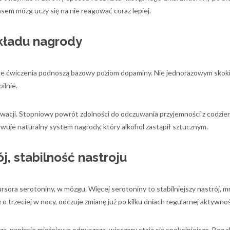
zasem mózg uczy się na nie reagować coraz lepiej.
kładu nagrody
e ćwiczenia podnoszą bazowy poziom dopaminy. Nie jednorazowym skoki
ilnie.
ywacji. Stopniowy powrót zdolności do odczuwania przyjemności z codzi
wuje naturalny system nagrody, który alkohol zastąpił sztucznym.
j, stabilność nastroju
sora serotoniny, w mózgu. Więcej serotoniny to stabilniejszy nastrój, m
 o trzeciej w nocy, odczuje zmianę już po kilku dniach regularnej aktywnoś
za, napięcie mięśniowe odpuszcza, wieczory stają się spokojniejsze. Bez a