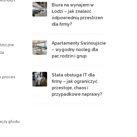
Biura na wynajem w
Łodzi – jak znaleźć
odpowiednią przestrzeń
dla firmy?
Apartamenty Świnoujście
izyczne
– wygodny nocleg dla
sza
par, rodzin i grup
Stała obsługa IT dla
n proces
firmy – jak ograniczyć
przestoje, chaos i
przypadkowe naprawy?
aczy głodu