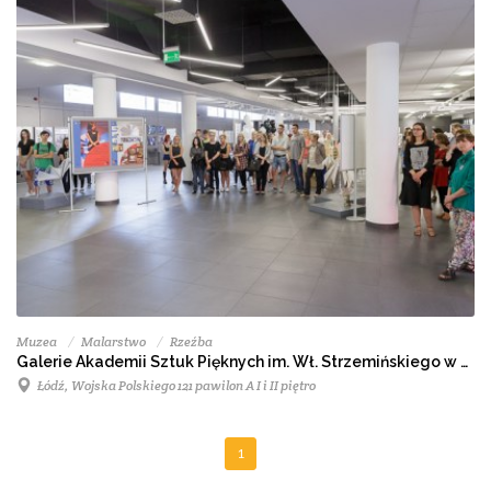
Muzea
Malarstwo
Rzeźba
Galerie Akademii Sztuk Pięknych im. Wł. Strzemińskiego w Łodzi
Łódź, Wojska Polskiego 121 pawilon A I i II piętro
1