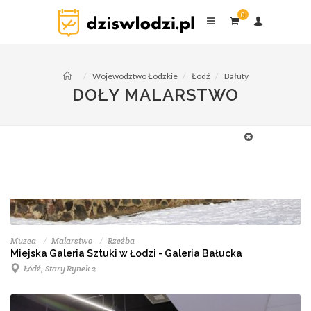
0
Województwo Łódzkie
Łódź
Bałuty
DOŁY MALARSTWO
Muzea
Malarstwo
Rzeźba
Miejska Galeria Sztuki w Łodzi - Galeria Bałucka
Łódź, Stary Rynek 2