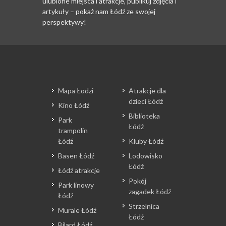
ulubione miejsca i atrakcje, publikuj zdjęcia i
artykuły – pokaż nam Łódź ze swojej
perspektywy!
Mapa Łodzi
Atrakcje dla
dzieci Łódź
Kino Łódź
Biblioteka
Park
Łódź
trampolin
Łódź
Kluby Łódź
Basen Łódź
Lodowisko
Łódź
Łódź atrakcje
Pokój
Park linowy
zagadek Łódź
Łódź
Strzelnica
Murale Łódź
Łódź
Bilard Łódź