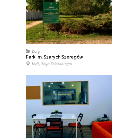
Doły
Park im. Szarych Szeregów
Łódź, Boya-Żeleńskiego 1