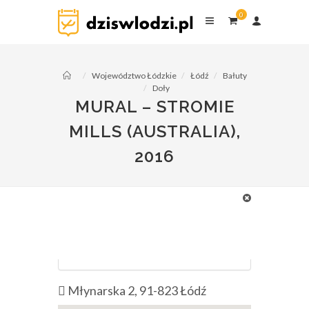
0
0
komentarzy
Województwo Łódzkie
Łódź
Bałuty
Doły
MURAL – STROMIE
MILLS (AUSTRALIA),
2016
fot. baedekerlodz.blogspot.com
kategorie:
Murale
Młynarska 2, 91-823 Łódź