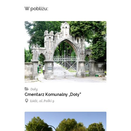
W pobliżu:
Doły
Cmentarz Komunalny „Doły"
Łódź, al. Palki 9