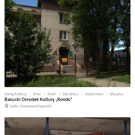
Domy kultury
Kino
Teatr
Dla dzieci
Malarstwo
Muzyka
Bałucki Ośrodek Kultury „Rondo"
Łódź, Limanowskiego 166