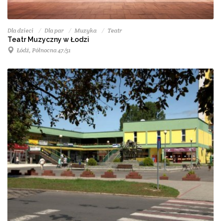
Dla dzieci
Dla par
Muzyka
Teatr
Teatr Muzyczny w Łodzi
Łódź, Północna 47/51