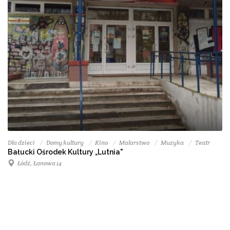
Dla dzieci
Domy kultury
Kino
Malarstwo
Muzyka
Teatr
Bałucki Ośrodek Kultury „Lutnia"
Łódź, Łanowa 14