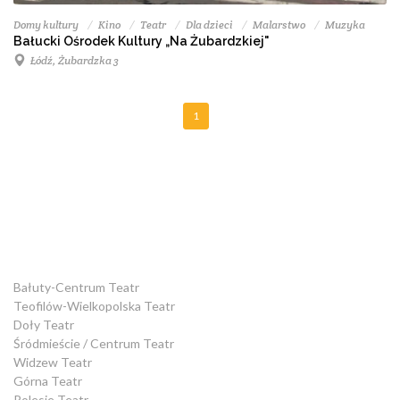
Domy kultury
Kino
Teatr
Dla dzieci
Malarstwo
Muzyka
Bałucki Ośrodek Kultury „Na Żubardzkiej"
Łódź, Żubardzka 3
1
Bałuty-Centrum Teatr
Teofilów-Wielkopolska Teatr
Doły Teatr
Śródmieście / Centrum Teatr
Widzew Teatr
Górna Teatr
Polesie Teatr