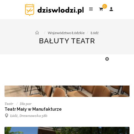
0
Województwo Łódzkie
Łódź
BAŁUTY TEATR
Teatr
Dla par
Teatr Mały w Manufakturze
Łódź, Drewnowska 58b