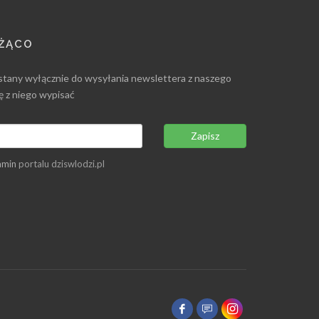
EŻĄCO
stany wyłącznie do wysyłania newslettera z naszego
ię z niego wypisać
Zapisz
amin
portalu dziswlodzi.pl