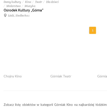
Domy kultury
Kino
Teatr
Dla dzieci
Malarstwo
Muzyka
Ośrodek Kultury „Górna"
Łódź, Siedlecka 1
1
Chojny Kino
Górniak Teatr
Górni
Zobacz listę obiektów w kategorii Górniak Kino na najbardziej łódzkim 