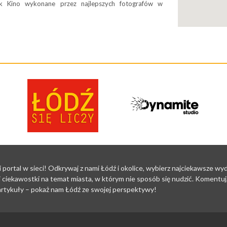
ak Kino wykonane przez najlepszych fotografów w
i portal w sieci! Odkrywaj z nami Łódź i okolice, wybierz najciekawsze w
 ciekawostki na temat miasta, w którym nie sposób się nudzić. Komentuj, 
i artykuły – pokaż nam Łódź ze swojej perspektywy!