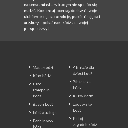
na temat miasta, w którym nie sposób się
nudzić. Komentuj, oceniaj, dodawaj swoje
ulubione miejsca i atrakcje, publikuj zdjęcia i
artykuły – pokaż nam Łódź ze swojej
perspektywy!
Mapa Łodzi
Atrakcje dla
dzieci Łódź
Kino Łódź
Biblioteka
Park
Łódź
trampolin
Łódź
Kluby Łódź
Basen Łódź
Lodowisko
Łódź
Łódź atrakcje
Pokój
Park linowy
zagadek Łódź
Łódź