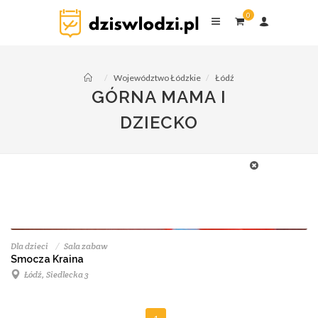
0
Województwo Łódzkie
Łódź
GÓRNA MAMA I
DZIECKO
Dla dzieci
Sala zabaw
Smocza Kraina
Łódź, Siedlecka 3