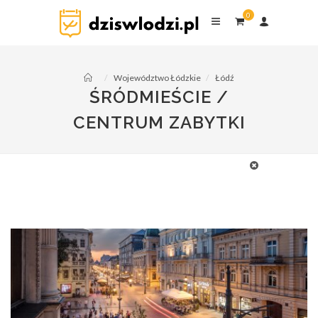
0
Województwo Łódzkie
Łódź
ŚRÓDMIEŚCIE /
CENTRUM ZABYTKI
Muzea
Kamienice