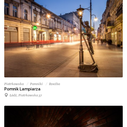
Piotrkowska
Pomniki
Rzeźba
Pomnik Lampiarza
Łódź, Piotrkowska 37