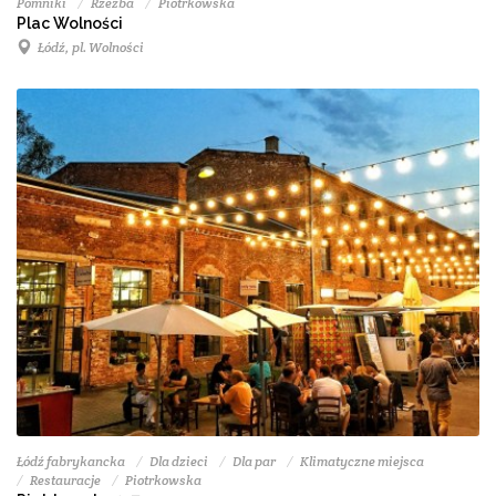
Pomniki
Rzeźba
Piotrkowska
Plac Wolności
Łódź, pl. Wolności
Łódź fabrykancka
Dla dzieci
Dla par
Klimatyczne miejsca
Restauracje
Piotrkowska