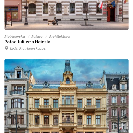
Piotrkowska
Pałace
Architektura
Pałac Juliusza Heinzla
Łódź, Piotrkowska 104