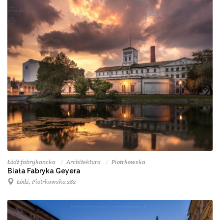
Łódź fabrykancka
Architektura
Piotrkowska
Biała Fabryka Geyera
Łódź, Piotrkowska 282