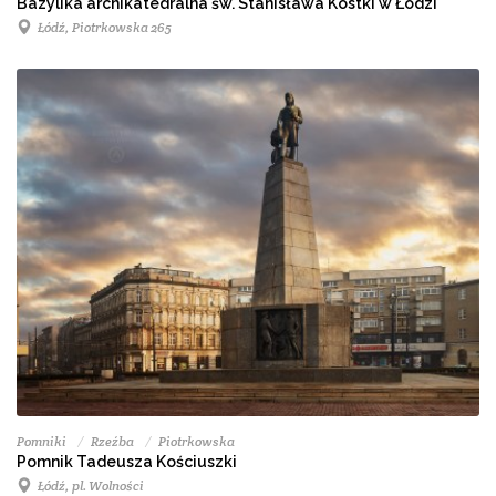
Bazylika archikatedralna św. Stanisława Kostki w Łodzi
Łódź, Piotrkowska 265
Pomniki
Rzeźba
Piotrkowska
Pomnik Tadeusza Kościuszki
Łódź, pl. Wolności