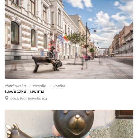
Piotrkowska
Pomniki
Rzeźba
Ławeczka Tuwima
Łódź, Piotrkowska 104