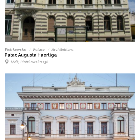
Piotrkowska
Pałace
Architektura
Pałac Augusta Haertiga
Łódź, Piotrkowska 236