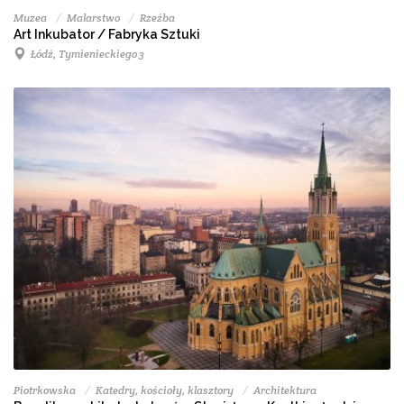
Muzea
Malarstwo
Rzeźba
Art Inkubator / Fabryka Sztuki
Łódź, Tymienieckiego 3
Piotrkowska
Katedry, kościoły, klasztory
Architektura