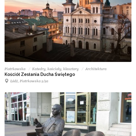
Piotrkowska
Katedry, kościoły, klasztory
Architektura
Kościół Zesłania Ducha Świętego
Łódź, Piotrkowska 2/2a