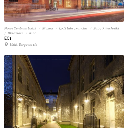
Nowe Centrum Łodzi
Muzea
Łódź fabrykancka
Zabytki techniki
Dla dzieci
Kino
EC1
Łódź, Targowa 1/3