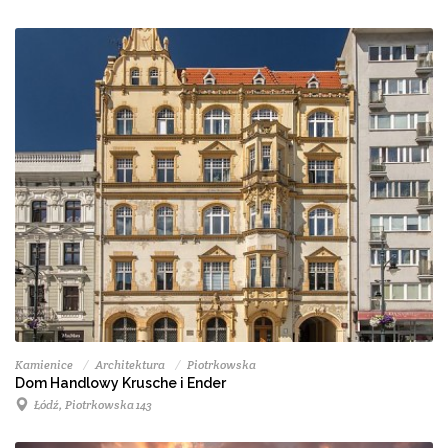
Kamienice
Architektura
Piotrkowska
Dom Handlowy Krusche i Ender
Łódź, Piotrkowska 143