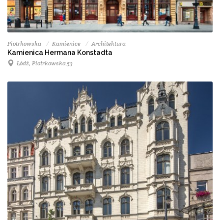
Piotrkowska
Kamienice
Architektura
Kamienica Hermana Konstadta
Łódź, Piotrkowska 53