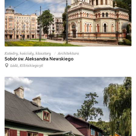
Katedry, kościoły, klasztory
Architektura
Sobór św. Aleksandra Newskiego
Łódź, Kilińskiego 56