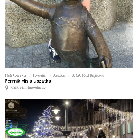
Piotrkowska
Pomniki
Rzeźba
Szlak Łódź Bajkowa
Pomnik Misia Uszatka
Łódź, Piotrkowska 87