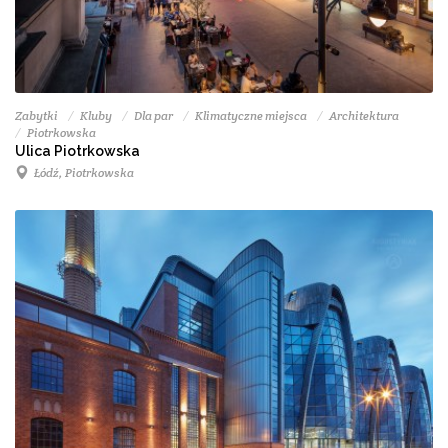
Zabytki
Kluby
Dla par
Klimatyczne miejsca
Architektura
Piotrkowska
Ulica Piotrkowska
Łódź, Piotrkowska