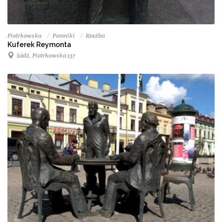
Piotrkowska
Pomniki
Rzeźba
Kuferek Reymonta
Łódź, Piotrkowska 137