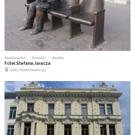
Piotrkowska
Pomniki
Rzeźba
Fotel Stefana Jaracza
Łódź, Piotrkowska 152