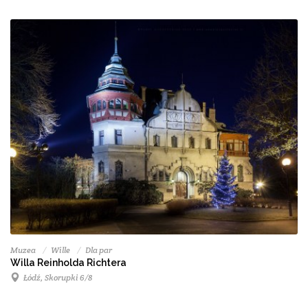
Muzea
Wille
Dla par
Willa Reinholda Richtera
Łódź, Skorupki 6/8