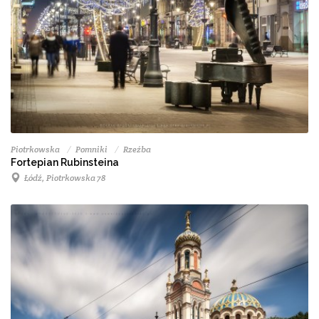
Piotrkowska
Pomniki
Rzeźba
Fortepian Rubinsteina
Łódź, Piotrkowska 78