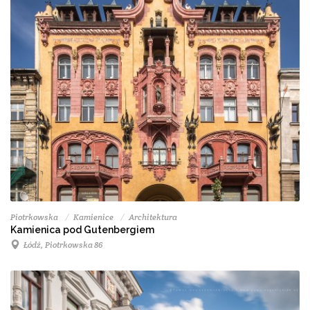
Piotrkowska
Kamienice
Architektura
Kamienica pod Gutenbergiem
Łódź, Piotrkowska 86