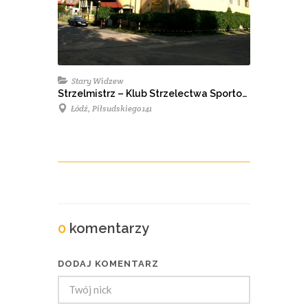
Stary Widzew
Strzelmistrz – Klub Strzelectwa Sportowego i Kolekcjonerów Broni Palnej
Łódź, Piłsudskiego 141
0
komentarzy
DODAJ KOMENTARZ