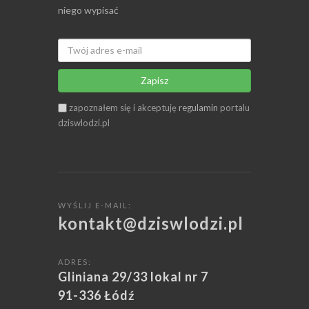
niego wypisać
Zapisz
zapoznałem się i akceptuję
regulamin
portalu
dziswlodzi.pl
WYŚLIJ E-MAIL:
kontakt@dziswlodzi.pl
ADRES:
Gliniana 29/33 lokal nr 7
91-336 Łódź