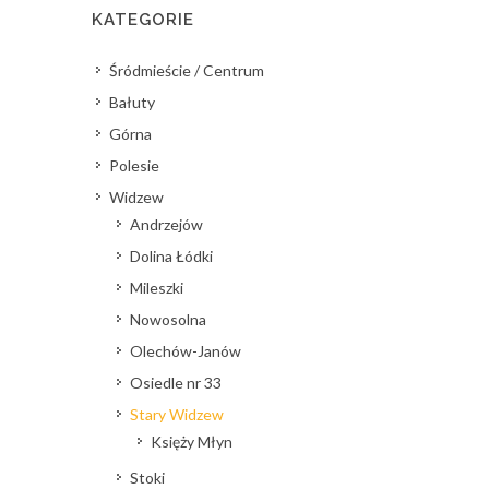
KATEGORIE
Śródmieście / Centrum
Bałuty
Górna
Polesie
Widzew
Andrzejów
Dolina Łódki
Mileszki
Nowosolna
Olechów-Janów
Osiedle nr 33
Stary Widzew
Księży Młyn
Stoki