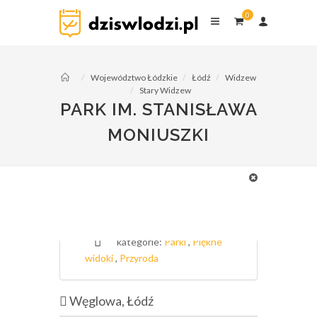
0
0
komentarzy
Województwo Łódzkie
Łódź
Widzew
Stary Widzew
PARK IM. STANISŁAWA
MONIUSZKI
fot. Arewicz / Wikipedia
Park im. Stanisława Moniuszki
kategorie:
Parki
,
Piękne
widoki
,
Przyroda
Węglowa, Łódź