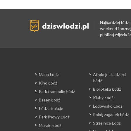
Najbardziej łódzk
weekend i poznaj
publikuj zdjęcia 
Mapa Łodzi
Atrakcje dla dzieci
Łódź
Kino Łódź
Biblioteka Łódź
Park trampolin Łódź
Kluby Łódź
Basen Łódź
Lodowisko Łódź
Łódź atrakcje
Pokój zagadek Łódź
Park linowy Łódź
Strzelnica Łódź
Murale Łódź