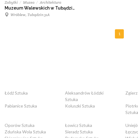
Zabytki
Muzea
Architektura
Muzeum Walewskich w Tubądzinie
Wróblew, Tubądzin 31A
1
Łódź Sztuka
Aleksandrów Łódzki
Zgierz
Sztuka
Pabianice Sztuka
Koluszki Sztuka
Piotrk
Sztuk
Oporów Sztuka
Łowicz Sztuka
Uniej
Zduńska Wola Sztuka
Sieradz Sztuka
Łęczyc