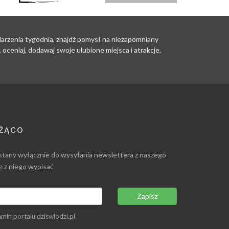
ydarzenia tygodnia, znajdź pomysł na niezapomniany
oceniaj, dodawaj swoje ulubione miejsca i atrakcje,
EŻĄCO
stany wyłącznie do wysyłania newslettera z naszego
ię z niego wypisać
Zapisz
amin
portalu dziswlodzi.pl