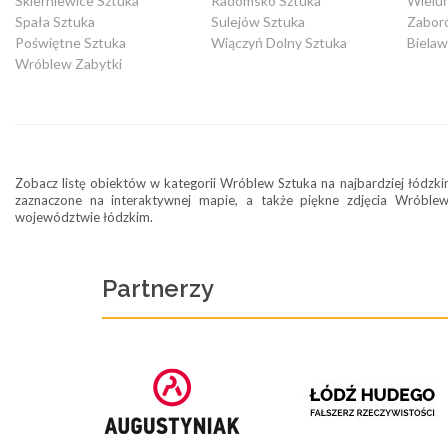
Skierniewice Sztuka
Radomsko Sztuka
Wielu
Spała Sztuka
Sulejów Sztuka
Zabor
Poświętne Sztuka
Wiączyń Dolny Sztuka
Bielaw
Wróblew Zabytki
Zobacz listę obiektów w kategorii Wróblew Sztuka na najbardziej łódzkim
zaznaczone na interaktywnej mapie, a także piękne zdjęcia Wróble
województwie łódzkim.
Partnerzy