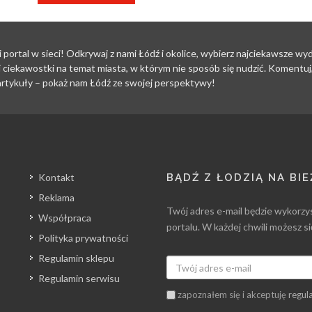
i portal w sieci! Odkrywaj z nami Łódź i okolice, wybierz najciekawsze w
 ciekawostki na temat miasta, w którym nie sposób się nudzić. Komentuj, 
i artykuły – pokaż nam Łódź ze swojej perspektywy!
Kontakt
BĄDŹ Z ŁODZIĄ NA BI
Reklama
Twój adres e-mail będzie wykorzy
Współpraca
portalu. W każdej chwili możesz s
Polityka prywatności
Regulamin sklepu
Regulamin serwisu
zapoznałem się i akceptuję
regul