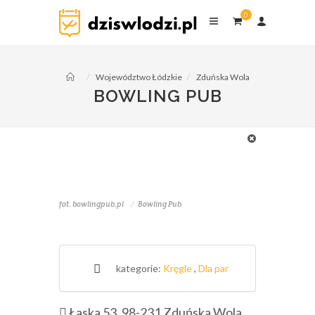
0
0
komentarzy
Województwo Łódzkie
Zduńska Wola
BOWLING PUB
fot. bowlingpub.pl
Bowling Pub
kategorie:
Kręgle
,
Dla par
Łaska 53, 98-231 Zduńska Wola