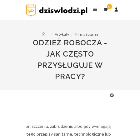
0
17 cze 2026
dziswlodzi.pl
0
komentarzy
Artykuły
Firma i biznes
ODZIEŻ ROBOCZA -
JAK CZĘSTO
PRZYSŁUGUJE W
PRACY?
Odzież robocza to element organizacji pracy.
Pracodawca musi ją zapewnić, gdy prywatne
ubranie pracownika mogłoby ulec
zniszczeniu, zabrudzeniu albo gdy wymagają
tego przepisy sanitarne, technologiczne lub