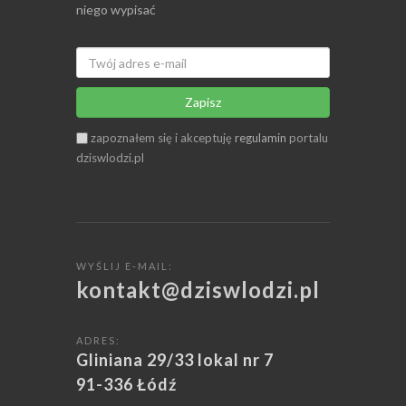
niego wypisać
Zapisz
zapoznałem się i akceptuję
regulamin
portalu
dziswlodzi.pl
WYŚLIJ E-MAIL:
kontakt@dziswlodzi.pl
ADRES:
Gliniana 29/33 lokal nr 7
91-336 Łódź