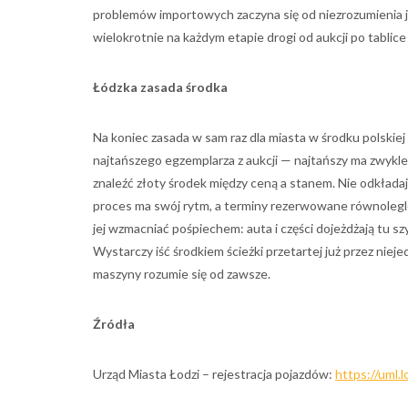
problemów importowych zaczyna się od niezrozumienia j
wielokrotnie na każdym etapie drogi od aukcji po tablice
Łódzka zasada środka
Na koniec zasada w sam raz dla miasta w środku polskiej 
najtańszego egzemplarza z aukcji — najtańszy ma zwykle
znaleźć złoty środek między ceną a stanem. Nie odkładaj 
proces ma swój rytm, a terminy rezerwowane równolegle 
jej wzmacniać pośpiechem: auta i części dojeżdżają tu s
Wystarczy iść środkiem ścieżki przetartej już przez niej
maszyny rozumie się od zawsze.
Źródła
Urząd Miasta Łodzi – rejestracja pojazdów:
https://uml.l