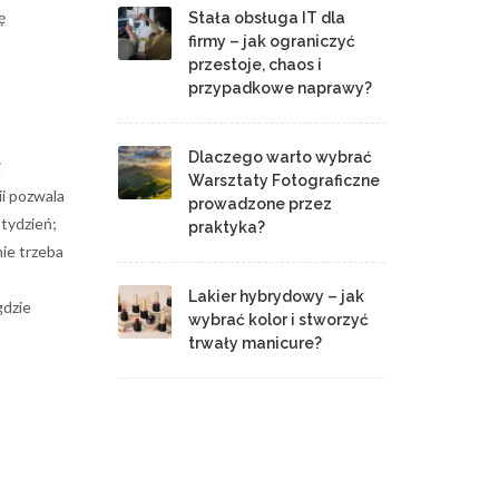
ę
Stała obsługa IT dla
firmy – jak ograniczyć
przestoje, chaos i
przypadkowe naprawy?
Dlaczego warto wybrać
j
Warsztaty Fotograficzne
ii pozwala
prowadzone przez
 tydzień;
praktyka?
ie trzeba
Lakier hybrydowy – jak
gdzie
wybrać kolor i stworzyć
trwały manicure?