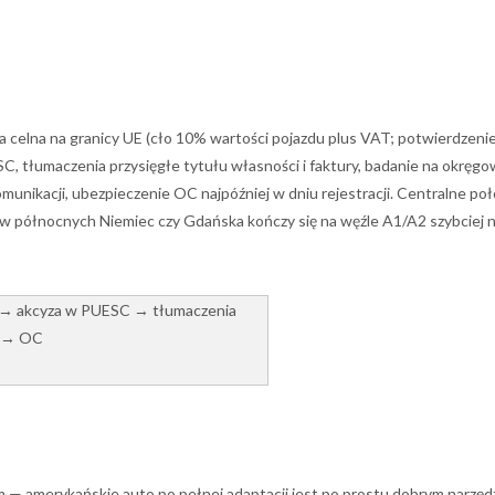
a celna na granicy UE (cło 10% wartości pojazdu plus VAT; potwierdzen
 tłumaczenia przysięgłe tytułu własności i faktury, badanie na okręgow
unikacji, ubezpieczenie OC najpóźniej w dniu rejestracji. Centralne po
ów północnych Niemiec czy Gdańska kończy się na węźle A1/A2 szybciej n
 → akcyza w PUESC → tłumaczenia
i → OC
em — amerykańskie auto po pełnej adaptacji jest po prostu dobrym narzęd