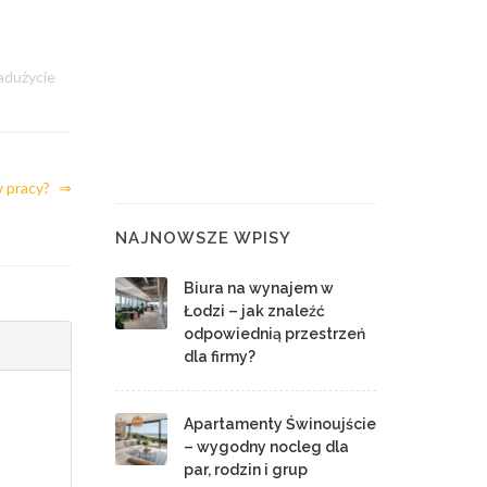
adużycie
w pracy?
⇒
NAJNOWSZE WPISY
Biura na wynajem w
Łodzi – jak znaleźć
odpowiednią przestrzeń
dla firmy?
Apartamenty Świnoujście
– wygodny nocleg dla
par, rodzin i grup