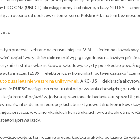
y EKG ONZ (UNECE) określają normy techniczne, a bazy NHTSA — amer
kę zza oceanu od podszewki, ten w sercu Polski jeździ autem bez niespo
 znać
ałym procesie, zebrane w jednym miejscu.
VIN
— siedemnastoznakowy
amówień części i wszystkich dokumentów; jego zgodność na każdym piśmie
rykański status własnościowo-szkodowy: czysty, po szkodzie poważnej
a auto inaczej.
IE599
— elektroniczny komunikat; potwierdza zakończen
uto z usa legalnie weszło na unijny rynek
.
AKC-US
— deklaracja akcyzow
ystemie
PUESC
w ciągu czternastu dni od powstania obowiązku; potwier
tacja kontroli pojazdów, jedyna uprawniona do badania aut spoza UE; nie
wania świateł do norm europejskich: bursztynowe tylne kierunkowskazy
ągnięcia przyczepy; w amerykańskich konstrukcjach bywa dwukrotnie wyżs
ategorią prawa jazdy.
owyższe pojęcia, ten rozumie proces. Łódzka praktyka pokazuje, że więk