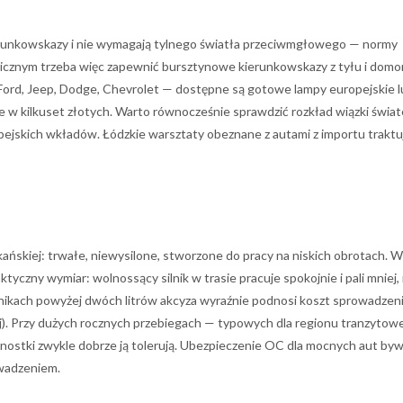
erunkowskazy i nie wymagają tylnego światła przeciwmgłowego — normy
nicznym trzeba więc zapewnić bursztynowe kierunkowskazy z tyłu i dom
ord, Jeep, Dodge, Chevrolet — dostępne są gotowe lampy europejskie l
 w kilkuset złotych. Warto równocześnie sprawdzić rozkład wiązki świat
pejskich wkładów. Łódzkie warsztaty obeznane z autami z importu traktu
ańskiej: trwałe, niewysilone, stworzone do pracy na niskich obrotach. W
yczny wymiar: wolnossący silnik w trasie pracuje spokojnie i pali mniej, 
nikach powyżej dwóch litrów akcyza wyraźnie podnosi koszt sprowadzeni
ej). Przy dużych rocznych przebiegach — typowych dla regionu tranzyto
ednostki zwykle dobrze ją tolerują. Ubezpieczenie OC dla mocnych aut by
owadzeniem.