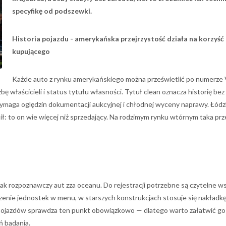
specyfikę od podszewki.
Historia pojazdu - amerykańska przejrzystość działa na korzyść
kupującego
Każde auto z rynku amerykańskiego można prześwietlić po numerze 
zbę właścicieli i status tytułu własności. Tytuł clean oznacza historię bez
wymaga oględzin dokumentacji aukcyjnej i chłodnej wyceny naprawy. Łódz
sił: to on wie więcej niż sprzedający. Na rodzimym rynku wtórnym taka p
ak rozpoznawczy aut zza oceanu. Do rejestracji potrzebne są czytelne w
zenie jednostek w menu, w starszych konstrukcjach stosuje się nakładkę
li pojazdów sprawdza ten punkt obowiązkowo — dlatego warto załatwić g
ń badania.