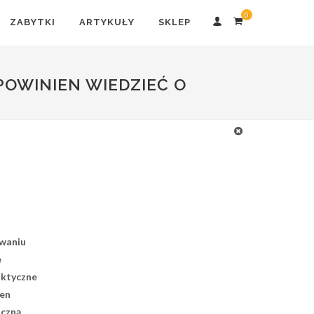
0
ZABYTKI
ARTYKUŁY
SKLEP
POWINIEN WIEDZIEĆ O
owaniu
e
aktyczne
ten
iczną