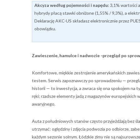
Akcyza według pojemności i napędu:
3,1% wartości a
hybrydy płacą stawki obniżone (1,55% / 9,3%), a elekt
Deklarację AKC-US składasz elektronicznie przez PUE
obowiązku.
Zawieszenie, hamulce i nadwozie -przegląd po spro
Komfortowe, miękkie zestrojenie amerykańskich zawiesze
testem. Serwis zapoznawczy po sprowadzeniu — przegląd
historii — to inwestycja, a zwraca się ona spokojem na
ręki; rzadsze elementy jadą z magazynów europejskich w
awaryjnego.
Auta z południowych stanów często przyjeżdżają bez śl
utrzymać: oględziny i zdjęcia podwozia po odbiorze, zab
każdym sezonie solnym. Łódzkie zimy nie są najsurowsze