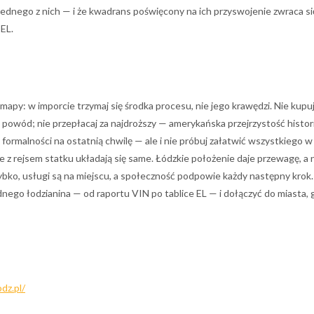
ednego z nich — i że kwadrans poświęcony na ich przyswojenie zwraca si
 EL.
mapy: w imporcie trzymaj się środka procesu, nie jego krawędzi. Nie kupu
 powód; nie przepłacaj za najdroższy — amerykańska przejrzystość histor
formalności na ostatnią chwilę — ale i nie próbuj załatwić wszystkiego w
z rejsem statku układają się same. Łódzkie położenie daje przewagę, a n
zybko, usługi są na miejscu, a społeczność podpowie każdy następny krok.
ednego łodzianina — od raportu VIN po tablice EL — i dołączyć do miasta, 
odz.pl/