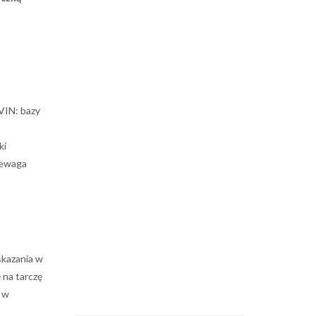
VIN: bazy
ki
rzewaga
skazania w
 na tarczę
o w