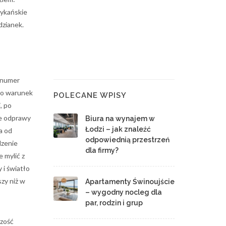
ykańskie
dzianek.
 numer
 to warunek
POLECANE WPISY
, po
ie odprawy
Biura na wynajem w
Łodzi – jak znaleźć
a od
odpowiednią przestrzeń
dzenie
dla firmy?
 mylić z
 i światło
zy niż w
Apartamenty Świnoujście
– wygodny nocleg dla
par, rodzin i grup
szość