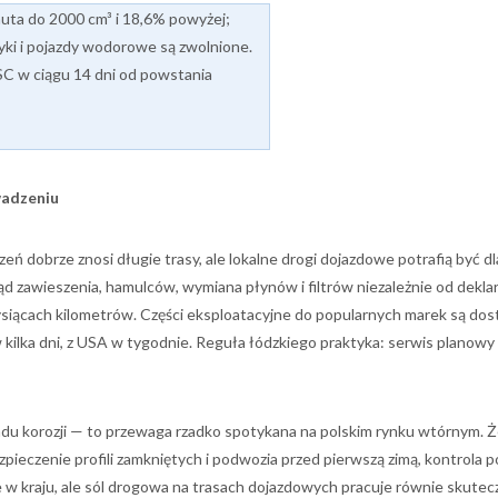
uta do 2000 cm³ i 18,6% powyżej;
ryki i pojazdy wodorowe są zwolnione.
SC w ciągu 14 dni od powstania
wadzeniu
ń dobrze znosi długie trasy, ale lokalne drogi dojazdowe potrafią być dl
 zawieszenia, hamulców, wymiana płynów i filtrów niezależnie od dekl
 tysiącach kilometrów. Części eksploatacyjne do popularnych marek są do
 kilka dni, z USA w tygodnie. Reguła łódzkiego praktyka: serwis planowy
adu korozji — to przewaga rzadko spotykana na polskim rynku wtórnym. Ż
ezpieczenie profili zamkniętych i podwozia przed pierwszą zimą, kontrola 
 w kraju, ale sól drogowa na trasach dojazdowych pracuje równie skutecz