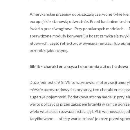
Amerykańskie przepisy dopuszczają czerwone tylne ki
europejskie stanowią odwrotnie. Przed badaniem tech
światło przeciwmgłowe. Przy popularnych modelach — F
sprawdzone moduły konwersji, a koszt zamyka się zwykle
głównych: część reflektorów wymaga regulacji lub euro
przeróbki jako rutynę.
Silnik - charakter, akcyza i ekonomia autostradowa
Duże jednostki V6 i V8 to wizytówka motoryzacji ameryk
mieście autostradowych korytarzy, ten charakter ma prakt
sugeruje pojemność. Podatkowa strona medalu: przy sil
warto policzyć ją przed zakupem (stawki w ramce poniż
wielu właścicieli rozważa instalację LPG; wolnossące j
taryfikowane — oferty warto zebrać jeszcze przed spr