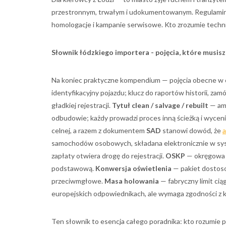
przestronnym, trwałym i udokumentowanym. Regulamin
homologacje i kampanie serwisowe. Kto zrozumie techni
Słownik łódzkiego importera - pojęcia, które musisz
Na koniec praktyczne kompendium — pojęcia obecne w c
identyfikacyjny pojazdu; klucz do raportów historii, z
gładkiej rejestracji.
Tytuł clean / salvage / rebuilt
— ame
odbudowie; każdy prowadzi proces inną ścieżką i wyceni
celnej, a razem z dokumentem
SAD
stanowi dowód, że
a
samochodów osobowych, składana elektronicznie w s
zapłaty otwiera drogę do rejestracji.
OSKP
— okręgowa s
podstawową.
Konwersja oświetlenia
— pakiet dostoso
przeciwmgłowe.
Masa holowania
— fabryczny limit ci
europejskich odpowiednikach, ale wymaga zgodności z k
Ten słownik to esencja całego poradnika: kto rozumie p