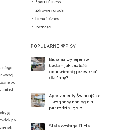
Sport i fitness
Zdrowie i uroda
Firma i biznes
Różności
POPULARNE WPISY
Biura na wynajem w
Łodzi – jak znaleźć
a niego
odpowiednią przestrzeń
arowanej
dla firmy?
stępne od
 zamiast
Apartamenty Świnoujście
– wygodny nocleg dla
par, rodzin i grup
eby ją
powłok po
Stała obsługa IT dla
nie jak