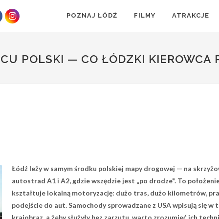
POZNAJ ŁÓDŹ
FILMY
ATRAKCJE
CU POLSKI — CO ŁÓDZKI KIEROWCA 
Łódź leży w samym środku polskiej mapy drogowej — na skrzyż
autostrad A1 i A2, gdzie wszędzie jest „po drodze". To położeni
kształtuje lokalną motoryzację: dużo tras, dużo kilometrów, pr
podejście do aut. Samochody sprowadzane z USA wpisują się w 
krajobraz, a żeby służyły bez zarzutu, warto zrozumieć ich techn