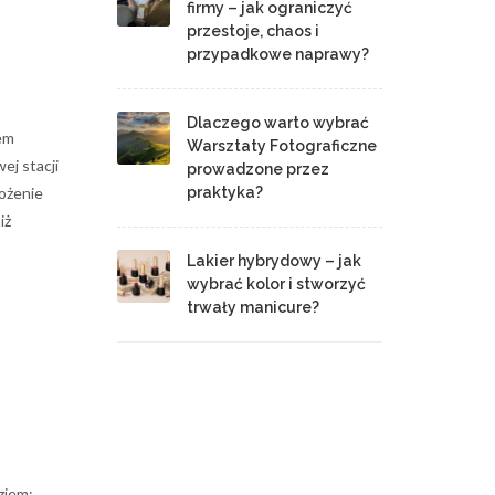
firmy – jak ograniczyć
przestoje, chaos i
przypadkowe naprawy?
Dlaczego warto wybrać
iem
Warsztaty Fotograficzne
ej stacji
prowadzone przez
łożenie
praktyka?
iż
Lakier hybrydowy – jak
wybrać kolor i stworzyć
trwały manicure?
ziem: