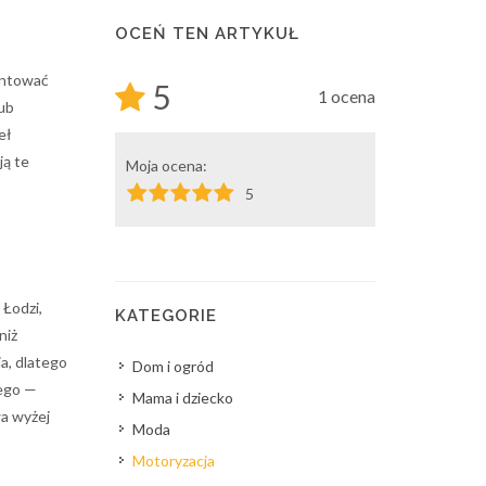
OCEŃ TEN ARTYKUŁ
ontować
5
1 ocena
ub
eł
ją te
Moja ocena:
5
 Łodzi,
KATEGORIE
niż
a, dlatego
Dom i ogród
wego —
Mama i dziecko
wa wyżej
Moda
Motoryzacja