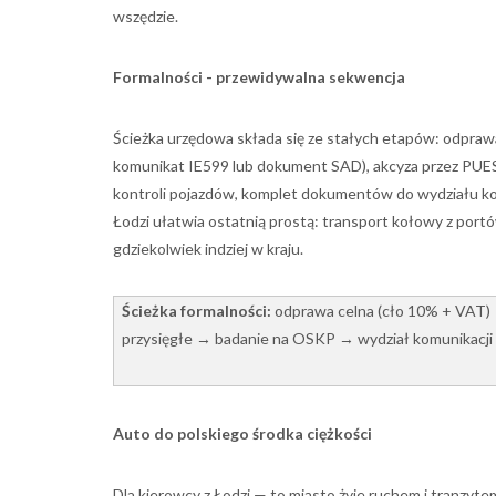
wszędzie.
Formalności - przewidywalna sekwencja
Ścieżka urzędowa składa się ze stałych etapów: odpraw
komunikat IE599 lub dokument SAD), akcyza przez PUESC,
kontroli pojazdów, komplet dokumentów do wydziału kom
Łodzi ułatwia ostatnią prostą: transport kołowy z port
gdziekolwiek indziej w kraju.
Ścieżka formalności:
odprawa celna (cło 10% + VAT)
przysięgłe → badanie na OSKP → wydział komunikacj
Auto do polskiego środka ciężkości
Dla kierowcy z Łodzi — to miasto żyje ruchem i tranzyt