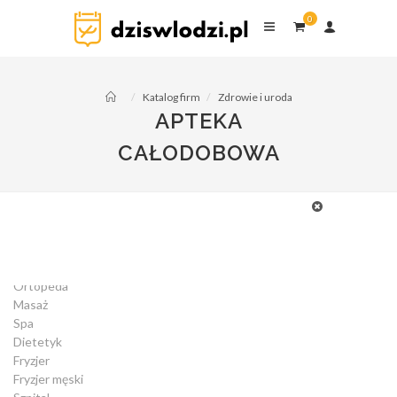
pusta lista
0
Katalog firm
Zdrowie i uroda
APTEKA
CAŁODOBOWA
Alergolog
Przychodnia
Dentysta
Ginekolog
Ortopeda
Masaż
Spa
Dietetyk
Fryzjer
Fryzjer męski