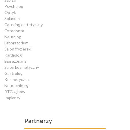
Szpital
Psycholog
Optyk
Solarium
Catering dietetyczny
Ortodonta
Neurolog
Laboratorium
Salon fryzjerski
Kardiolog
Biorezonans
Salon kosmetyczny
Gastrolog
Kosmetyczka
Neurochirurg
RTG zębów
Implanty
Partnerzy