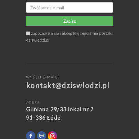
Zapisz
zapoznałem się i akceptuję
regulamin
portalu
dziswlodzi.pl
WYŚLIJ E-MAIL:
kontakt@dziswlodzi.pl
ADRES:
Gliniana 29/33 lokal nr 7
91-336 Łódź