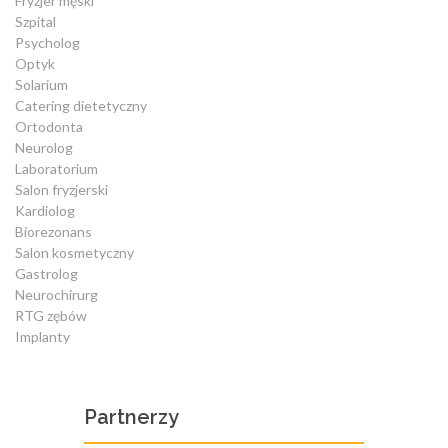
Fryzjer męski
Szpital
Psycholog
Optyk
Solarium
Catering dietetyczny
Ortodonta
Neurolog
Laboratorium
Salon fryzjerski
Kardiolog
Biorezonans
Salon kosmetyczny
Gastrolog
Neurochirurg
RTG zębów
Implanty
Partnerzy