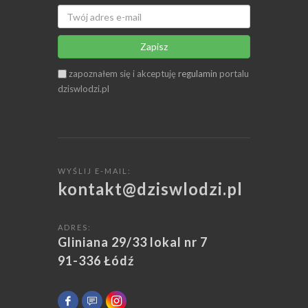
Zapisz
zapoznałem się i akceptuję
regulamin
portalu
dziswlodzi.pl
WYŚLIJ E-MAIL:
kontakt@dziswlodzi.pl
ADRES:
Gliniana 29/33 lokal nr 7
91-336 Łódź