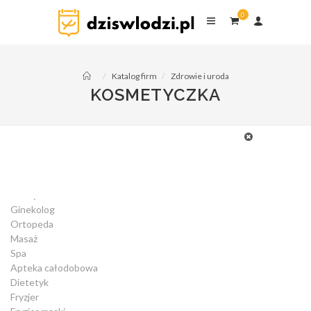
pusta lista
0
Katalog firm
Zdrowie i uroda
KOSMETYCZKA
Alergolog
Przychodnia
Dentysta
Ginekolog
Ortopeda
Masaż
Spa
Apteka całodobowa
Dietetyk
Fryzjer