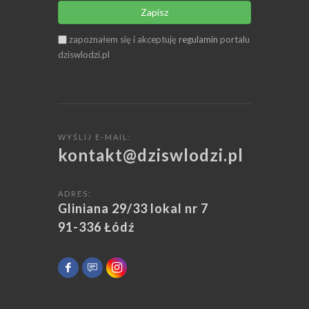
Zapisz
zapoznałem się i akceptuję
regulamin
portalu
dziswlodzi.pl
WYŚLIJ E-MAIL:
kontakt@dziswlodzi.pl
ADRES:
Gliniana 29/33 lokal nr 7
91-336 Łódź