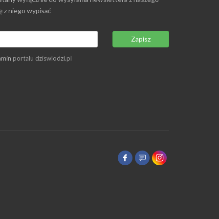
ię z niego wypisać
Zapisz
amin
portalu dziswlodzi.pl