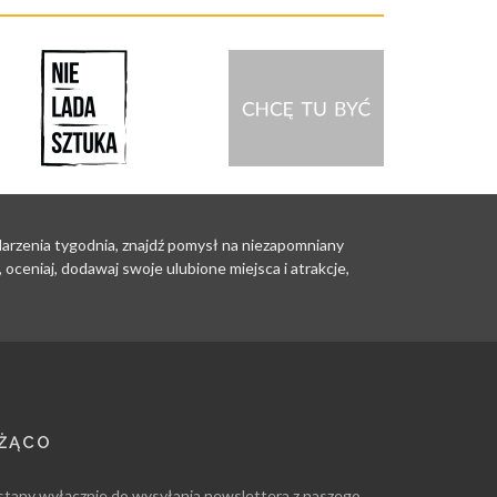
ydarzenia tygodnia, znajdź pomysł na niezapomniany
oceniaj, dodawaj swoje ulubione miejsca i atrakcje,
EŻĄCO
stany wyłącznie do wysyłania newslettera z naszego