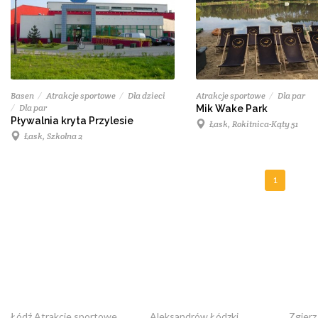
Basen
Atrakcje sportowe
Dla dzieci
Atrakcje sportowe
Dla par
Dla par
Mik Wake Park
Pływalnia kryta Przylesie
Łask, Rokitnica-Kąty 51
Łask, Szkolna 2
1
Łódź Atrakcje sportowe
Aleksandrów Łódzki
Zgierz