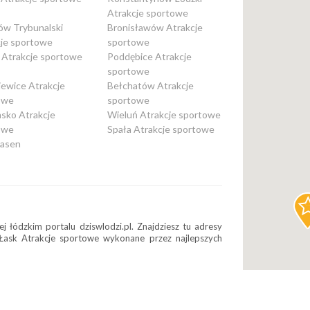
Atrakcje sportowe
ów Trybunalski
Bronisławów Atrakcje
cje sportowe
sportowe
 Atrakcje sportowe
Poddębice Atrakcje
sportowe
iewice Atrakcje
Bełchatów Atrakcje
owe
sportowe
sko Atrakcje
Wieluń Atrakcje sportowe
owe
Spała Atrakcje sportowe
Basen
j łódzkim portalu dziswlodzi.pl. Znajdziesz tu adresy
 Łask Atrakcje sportowe wykonane przez najlepszych