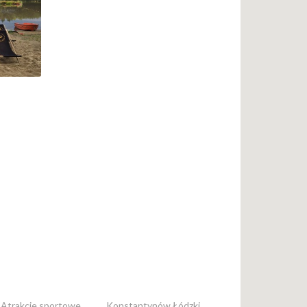
 Atrakcje sportowe
Konstantynów Łódzki