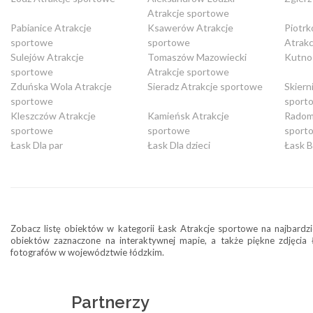
Atrakcje sportowe
Pabianice Atrakcje
Ksawerów Atrakcje
Piotrk
sportowe
sportowe
Atrak
Sulejów Atrakcje
Tomaszów Mazowiecki
Kutno
sportowe
Atrakcje sportowe
Zduńska Wola Atrakcje
Sieradz Atrakcje sportowe
Skiern
sportowe
sport
Kleszczów Atrakcje
Kamieńsk Atrakcje
Radom
sportowe
sportowe
sport
Łask Dla par
Łask Dla dzieci
Łask 
Zobacz listę obiektów w kategorii Łask Atrakcje sportowe na najbardzie
obiektów zaznaczone na interaktywnej mapie, a także piękne zdjęcia
fotografów w województwie łódzkim.
Partnerzy