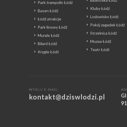
Biblioteka Łódź
Park trampolin Łódź
Kluby Łódź
Basen Łódź
Lodowisko Łódź
Łódź atrakcje
Pokój zagadek Łódź
Park linowy Łódź
Strzelnica Łódź
Murale Łódź
Muzea Łódź
Bilard Łódź
Teatr Łódź
Kręgle Łódź
WYŚLIJ E-MAIL:
AD
Gl
kontakt@dziswlodzi.pl
91