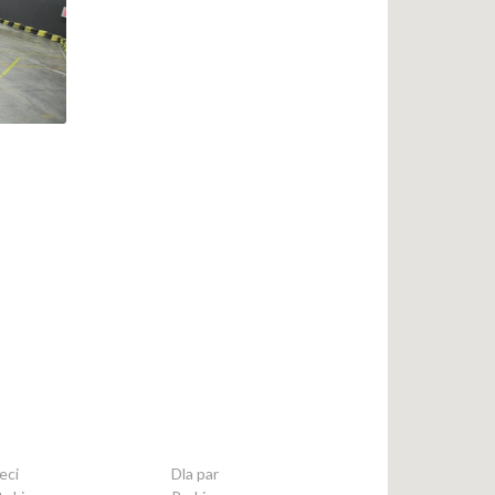
eci
Dla par