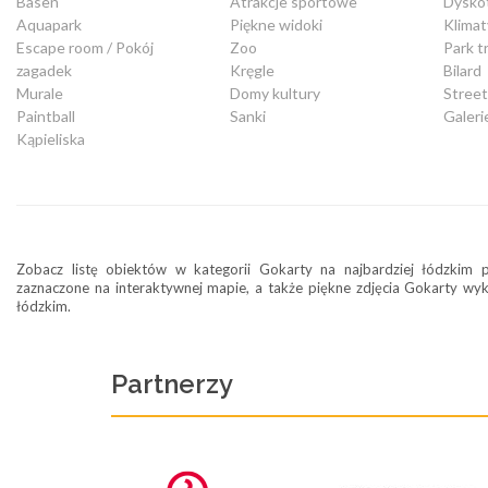
Basen
Atrakcje sportowe
Dysko
Aquapark
Piękne widoki
Klimat
Escape room / Pokój
Zoo
Park t
zagadek
Kręgle
Bilard
Murale
Domy kultury
Stree
Paintball
Sanki
Galeri
Kąpieliska
Zobacz listę obiektów w kategorii Gokarty na najbardziej łódzkim po
zaznaczone na interaktywnej mapie, a także piękne zdjęcia Gokarty w
łódzkim.
Partnerzy