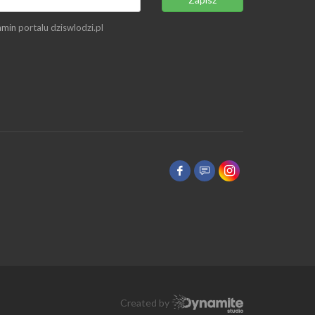
amin
portalu dziswlodzi.pl
Created by