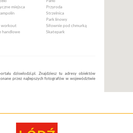
teki
Parki
yczne miejsca
Przyroda
rampolin
Strzelnica
Park linowy
t workout
Siłownie pod chmurką
e handlowe
Skatepark
rtalu dziswlodzi.pl. Znajdziesz tu adresy obiektów
ykonane przez najlepszych fotografów w województwie