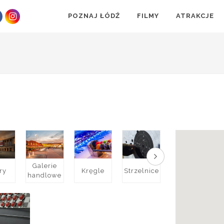
POZNAJ ŁÓDŹ
FILMY
ATRAKCJE
Galerie
ry
Kręgle
Strzelnice
Bilard
handlowe