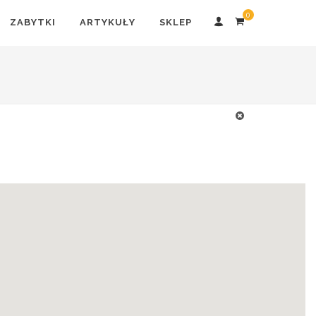
0
ZABYTKI
ARTYKUŁY
SKLEP
Parki
Pokoje
linowe
zagadek