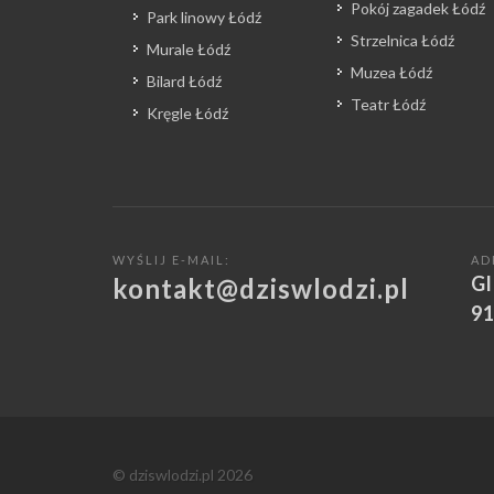
Pokój zagadek Łódź
Park linowy Łódź
Strzelnica Łódź
Murale Łódź
Muzea Łódź
Bilard Łódź
Teatr Łódź
Kręgle Łódź
WYŚLIJ E-MAIL:
AD
Gl
kontakt@dziswlodzi.pl
91
© dziswlodzi.pl 2026