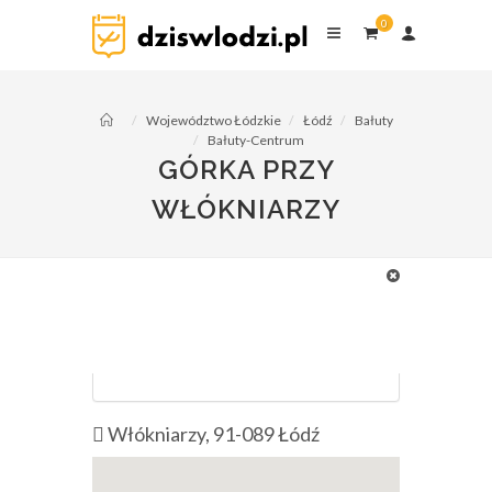
0
0
komentarzy
Województwo Łódzkie
Łódź
Bałuty
Bałuty-Centrum
GÓRKA PRZY
WŁÓKNIARZY
kategorie:
Sanki
Włókniarzy, 91-089 Łódź