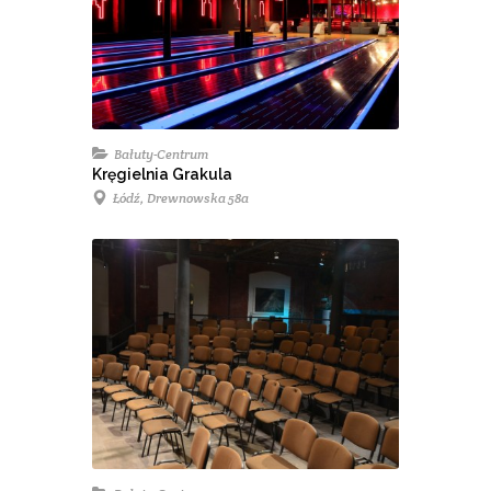
Bałuty-Centrum
Kręgielnia Grakula
Łódź, Drewnowska 58a