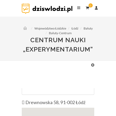
0
0
komentarzy
Województwo Łódzkie
Łódź
Bałuty
Bałuty-Centrum
CENTRUM NAUKI
fot. parkminiatur.home.pl/experymentarium2016/wp-
content/uploads/2016/07/slajd1.jpg
„EXPERYMENTARIUM”
Centrum Nauki „Experymentarium”
czas zwiedzania: 2 - 3h
kategorie:
Muzea
,
Dla
dzieci
Drewnowska 58, 91-002 Łódź