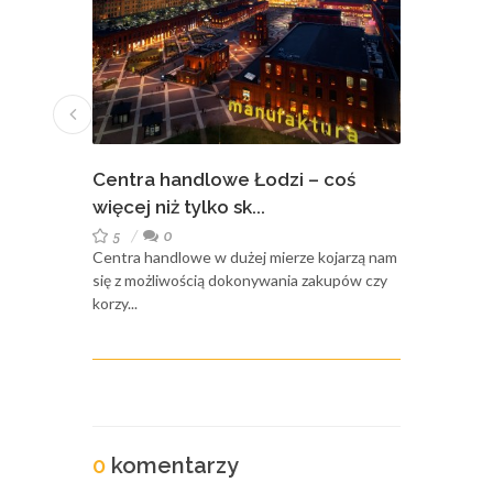
we Łodzi – coś
10 pomysłów na wiosenny
 sk...
weekend w Łodzi – rozry...
5
0
dużej mierze kojarzą nam
Wiosenna pogoda sprzyja rodzinnym
dokonywania zakupów czy
wypadom – niekoniecznie za miasto.
Rozrywka w Łodzi nie m...
0
komentarzy