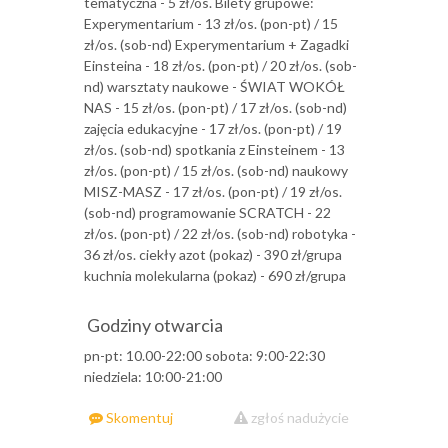
tematyczna - 5 zł/os. Bilety grupowe:
Experymentarium - 13 zł/os. (pon-pt) / 15
zł/os. (sob-nd) Experymentarium + Zagadki
Einsteina - 18 zł/os. (pon-pt) / 20 zł/os. (sob-
nd) warsztaty naukowe - ŚWIAT WOKÓŁ
NAS - 15 zł/os. (pon-pt) / 17 zł/os. (sob-nd)
zajęcia edukacyjne - 17 zł/os. (pon-pt) / 19
zł/os. (sob-nd) spotkania z Einsteinem - 13
zł/os. (pon-pt) / 15 zł/os. (sob-nd) naukowy
MISZ-MASZ - 17 zł/os. (pon-pt) / 19 zł/os.
(sob-nd) programowanie SCRATCH - 22
zł/os. (pon-pt) / 22 zł/os. (sob-nd) robotyka -
36 zł/os. ciekły azot (pokaz) - 390 zł/grupa
kuchnia molekularna (pokaz) - 690 zł/grupa
Godziny otwarcia
pn-pt: 10.00-22:00 sobota: 9:00-22:30
niedziela: 10:00-21:00
Skomentuj
zgłoś nadużycie