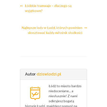
⇐
Łódzkie tramwaje – dlaczego są
wyjątkowe?
Najlepsze lody w Łodzi, których powinien
⇒
skosztować każdy miłośnik słodkości
Autor
dziswlodzi.pl
Łódź to miasto bardzo
niedoceniane... a
niesłusznie! Z nami
odkryjesz bogatą
historię Łodzi, znajdziesz pomysł na