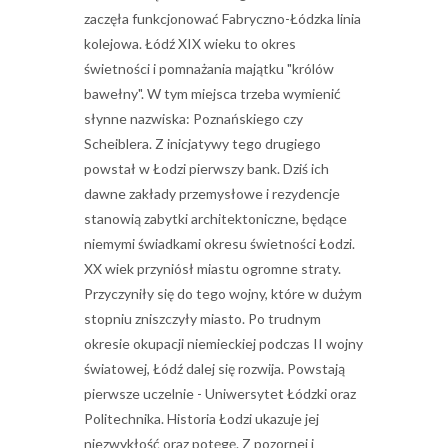
zaczęła funkcjonować Fabryczno-Łódzka linia
kolejowa. Łódź XIX wieku to okres
świetności i pomnażania majątku "królów
bawełny". W tym miejsca trzeba wymienić
słynne nazwiska: Poznańskiego czy
Scheiblera. Z inicjatywy tego drugiego
powstał w Łodzi pierwszy bank. Dziś ich
dawne zakłady przemysłowe i rezydencje
stanowią zabytki architektoniczne, będące
niemymi świadkami okresu świetności Łodzi.
XX wiek przyniósł miastu ogromne straty.
Przyczyniły się do tego wojny, które w dużym
stopniu zniszczyły miasto. Po trudnym
okresie okupacji niemieckiej podczas II wojny
światowej, Łódź dalej się rozwija. Powstają
pierwsze uczelnie - Uniwersytet Łódzki oraz
Politechnika. Historia Łodzi ukazuje jej
niezwykłość oraz potęgę. Z pozornej i