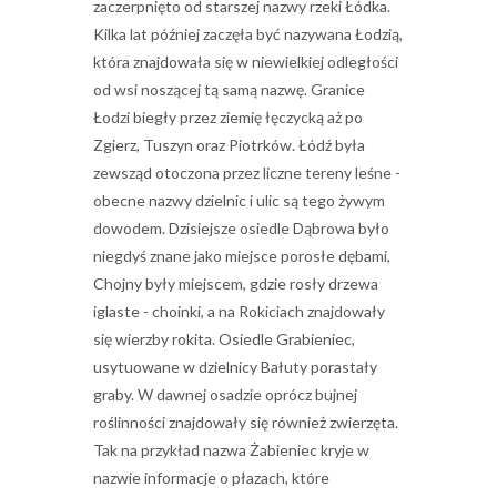
zaczerpnięto od starszej nazwy rzeki Łódka.
Kilka lat później zaczęła być nazywana Łodzią,
która znajdowała się w niewielkiej odległości
od wsi noszącej tą samą nazwę. Granice
Łodzi biegły przez ziemię łęczycką aż po
Zgierz, Tuszyn oraz Piotrków. Łódź była
zewsząd otoczona przez liczne tereny leśne -
obecne nazwy dzielnic i ulic są tego żywym
dowodem. Dzisiejsze osiedle Dąbrowa było
niegdyś znane jako miejsce porosłe dębami,
Chojny były miejscem, gdzie rosły drzewa
iglaste - choinki, a na Rokiciach znajdowały
się wierzby rokita. Osiedle Grabieniec,
usytuowane w dzielnicy Bałuty porastały
graby. W dawnej osadzie oprócz bujnej
roślinności znajdowały się również zwierzęta.
Tak na przykład nazwa Żabieniec kryje w
nazwie informacje o płazach, które