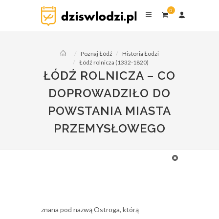
0
dziswlodzi.pl
0
komentarzy
Poznaj Łódź
Historia Łodzi
Łódź rolnicza (1332-1820)
ŁÓDŹ ROLNICZA – CO
DOPROWADZIŁO DO
POWSTANIA MIASTA
PRZEMYSŁOWEGO
Historia Łodzi osadniczej
Pierwsze zapiski o Łodzi pochodzą z 1332
roku. Zanim stała się miastem, była osadą
rolniczą. Jeszcze w 1414 roku Łódź była
znana pod nazwą Ostroga, którą