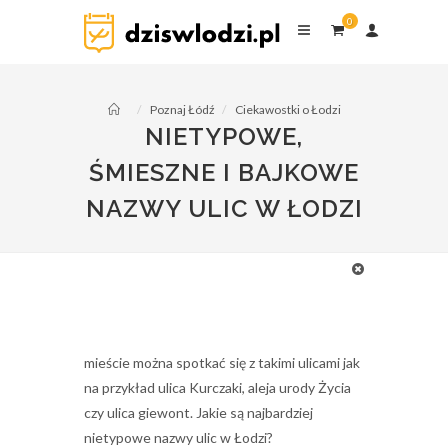
0
dziswlodzi.pl
0
komentarzy
Poznaj Łódź
Ciekawostki o Łodzi
NIETYPOWE,
ŚMIESZNE I BAJKOWE
NAZWY ULIC W ŁODZI
Niektóre ulice w Łodzi mają nazwy, które
mogą wydawać się dość zabawne, a czasem
nawet absurdalne. Nie każdy wie, że w tym
mieście można spotkać się z takimi ulicami jak
na przykład ulica Kurczaki, aleja urody Życia
czy ulica giewont. Jakie są najbardziej
nietypowe nazwy ulic w Łodzi?