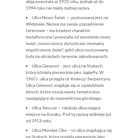
aleja powstała w 1972 roku, jednak aż do
1994 roku nie miała żadnej nazwy.
Ulica Nowy Świat — usytuowana jest na
Widzewie. Nazwa ma swoje uzasadnienie
terenowe – ma bowiem charakter
metaforyczny i powstała od wyrażenia nowy
świat „nowoczesny, dotychczas nieznany,
współczesny świat”, gdyż ulica usytuowana
była na obrzeżach terenów zabudowanych.
Ulica Giewont – jest ulicą na Stokach,
która istniała pierwotnie jako Jagiełły. W
1967 r. ulica przejęła ul. Kmiecą i Serpentyny.
Ulica Giewont znajduje się w sąsiedztwie
innych, które noszą nazwy tematyczne,
nawiązujące do nazewnictwa górskiego.
Ulica Smocza — nieduża ulica mająca
miejsce na Kuraku. Pod tą nazwą widnieje już
od 1913 roku.
Ulica Morskie Oko – to ulica znajdująca się
na Stokach, która istniała pierwotnie jako