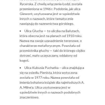
Rycerska. Z chwilą włączenia Łodzi, została
przemieniona w 1946 r. Podobnie, jak ulica
Giewont, usytuowana jest w sąsiedztwie
innych o nazwach, które tematycznie
nawiązują do nazewnictwa górskiego.
Ulica Głucha — to uliczka na Bałutach,
która obecna jest na planach od 1910 roku.
Nazwa ma swoje uzasadnienie terenowe, o
charakterze metaforycznym. Powstała od
przymiotnika głuchy — taki do którego ciężko
dotrzeć, mało uczęszczany, oddalony od
kogoś.
Ulica Kubusia Puchatka – ulica znajdująca
się na osiedlu Pienista, która wytyczona
została w 1977 roku. Nazwa powstała od
imienia bohatera książek dla najmłodszych A.
A, Milne’a. Ulica usytuowana jest w
sąsiedztwie innych o nazwach podobnych
znaczeniowo.